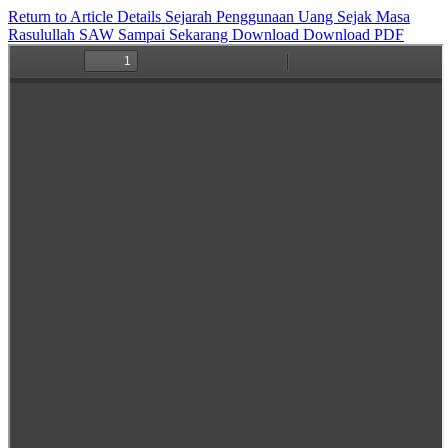
Return to Article Details
Sejarah Penggunaan Uang Sejak Masa
Rasulullah SAW Sampai Sekarang
Download
Download PDF