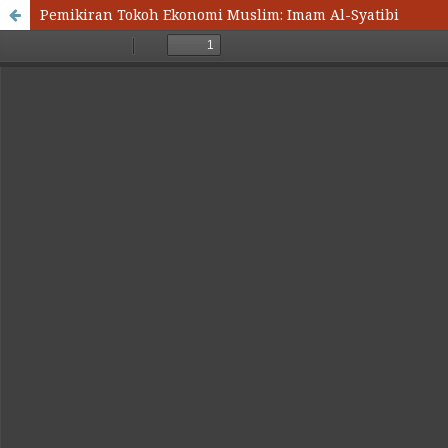
Pemikiran Tokoh Ekonomi Muslim: Imam Al-Syatibi