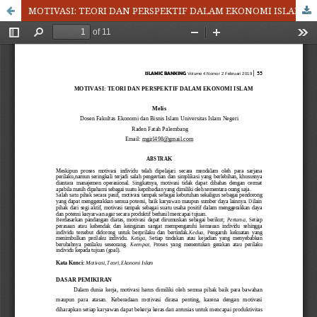
MOTIVASI: TEORI DAN PERSPEKTIF DALAM EKONOMI ISLAM