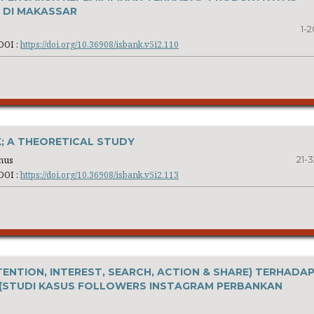
 DI MAKASSAR
1-2
DOI :
https://doi.org/10.36908/isbank.v5i2.110
; A THEORETICAL STUDY
nus
21-3
DOI :
https://doi.org/10.36908/isbank.v5i2.113
ENTION, INTEREST, SEARCH, ACTION & SHARE) TERHADA
H (STUDI KASUS FOLLOWERS INSTAGRAM PERBANKAN