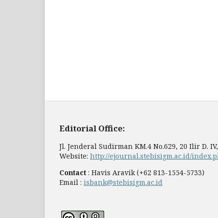
Editorial Office:
Jl. Jenderal Sudirman KM.4 No.629, 20 Ilir D. I
Website:
http://ejournal.stebisigm.ac.id/index.
Contact
: Havis Aravik (+62 813-1554-5733)
Email :
isbank@stebisigm.ac.id