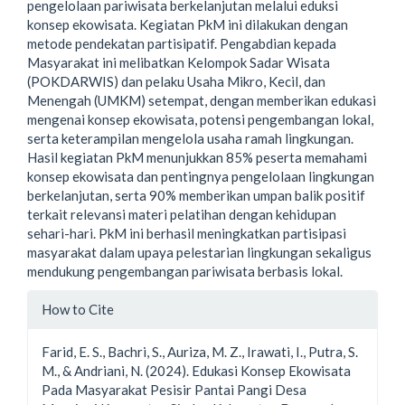
pengelolaan pariwisata berkelanjutan melalui eduksi
konsep ekowisata. Kegiatan PkM ini dilakukan dengan
metode pendekatan partisipatif. Pengabdian kepada
Masyarakat ini melibatkan Kelompok Sadar Wisata
(POKDARWIS) dan pelaku Usaha Mikro, Kecil, dan
Menengah (UMKM) setempat, dengan memberikan edukasi
mengenai konsep ekowisata, potensi pengembangan lokal,
serta keterampilan mengelola usaha ramah lingkungan.
Hasil kegiatan PkM menunjukkan 85% peserta memahami
konsep ekowisata dan pentingnya pengelolaan lingkungan
berkelanjutan, serta 90% memberikan umpan balik positif
terkait relevansi materi pelatihan dengan kehidupan
sehari-hari. PkM ini berhasil meningkatkan partisipasi
masyarakat dalam upaya pelestarian lingkungan sekaligus
mendukung pengembangan pariwisata berbasis lokal.
Article
How to Cite
Details
Farid, E. S., Bachri, S., Auriza, M. Z., Irawati, I., Putra, S.
M., & Andriani, N. (2024). Edukasi Konsep Ekowisata
Pada Masyarakat Pesisir Pantai Pangi Desa