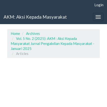
Main
Login
Navigation
Main
AKM: Aksi Kepada Masyarakat
Content
Togg
Sidebar
navig
Home
Archives
Vol. 5 No. 2 (2025): AKM : Aksi Kepada
Masyarakat Jurnal Pengabdian Kepada Masyarakat -
Januari 2025
Articles