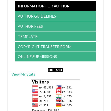
INFORMATION FOR AUTHOR
AUTHOR GUIDELINES
AUTHOR FEES
TEMPLATE
COPYRIGHT TRANSFER FORM
ONLINE SUBMISSIONS
View My Stats