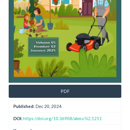
PDF
Published:
Dec 20, 2024
DOI:
https://doi.org/10.36908/akm.v5i2.1251