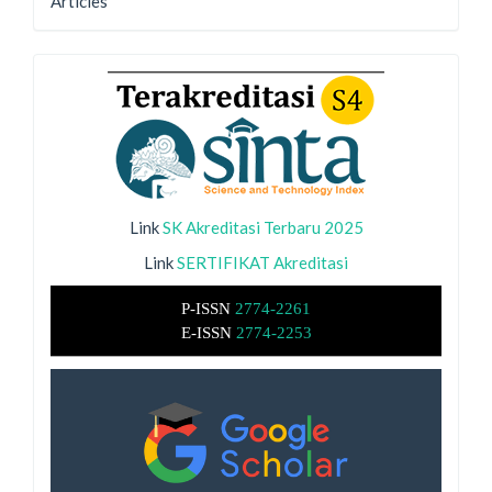
Articles
Link
SK Akreditasi Terbaru 2025
Link
SERTIFIKAT Akreditasi
P-ISSN
2774-2261
E-ISSN
2774-2253