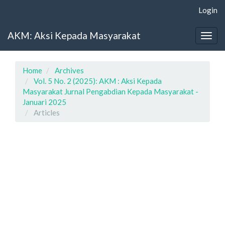
Main
Login
Navigation
Main
AKM: Aksi Kepada Masyarakat
Content
Togg
Sidebar
navig
Home
Archives
Vol. 5 No. 2 (2025): AKM : Aksi Kepada
Masyarakat Jurnal Pengabdian Kepada Masyarakat -
Januari 2025
Articles