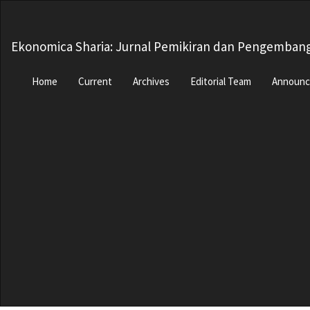
Main
Navigation
Main
Ekonomica Sharia: Jurnal Pemikiran dan Pengemban
Content
Sidebar
Home
Current
Archives
Editorial Team
Announ