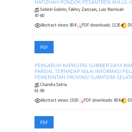
HAFIZHAH PONDOK PESANTREN AHLUL–Q
Sobirin Sobirin, Fakhry Zamzam, Luis Marnisah
47-60
Abstract views: 854
PDF downloads: 1120
DO
PDF
PENGARUH KAPASITAS SUMBER DAYA MA
PARSIAL TERHADAP NILAI INFORMASI P
PEMERINTAH PROVINSI SUMATERA SELAT
Chandra Satria
61-90
Abstract views: 1020
PDF downloads: 854
DO
PDF