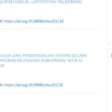
UR’AN DAN AL–LATHIFIYYAH PALEMBANG
I :
https://doi.org/10.36908/esha.v5i2.124
NUSIA DAN PENGENDALIAN INTERN SECARA
ELAPORAN KEUANGAN KABUPATEN/ KOTA DI
AN
I :
https://doi.org/10.36908/esha.v5i2.125