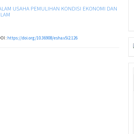
DALAM USAHA PEMULIHAN KONDISI EKONOMI DAN
SLAM
OI :
https://doi.org/10.36908/esha.v5i2.126