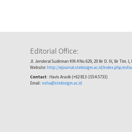
Editorial Office:
Jl. Jenderal Sudirman KM.4 No.629, 20 Ilir D. IV, Ilir Tim
Website:
http://ejournal.stebisigm.ac.id/index.php/esha
Contact
: Havis Aravik (+62 813-1554-5733)
Email :
esha@stebisigm.ac.id