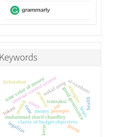
Keywords
internal control system
time value of money
al-syaibani
kebutuhan
wakaf uang
releagius
good governance
promosi
health
transaksi
produk
usury
car
time
lokasi
bopo
presepsi
money
muhammad sharif chaudhry
clarity of budget objectives
legalitas
premi
kerja