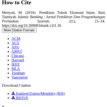
How to Cite
Meriyati, M. (2016). Pemikiran Tokoh Ekonomi Islam: Ibnu
Taimiyah.
Islamic Banking : Jurnal Pemikiran Dan Pengembangan
Perbankan Syariah
,
2
(1), 23–34.
https://doi.org/10.36908/isbank.v2i1.36
More Citation Formats
ACM
ACS
APA
ABNT
Chicago
Harvard
IEEE
MLA
Turabian
Vancouver
Download Citation
Endnote/Zotero/Mendeley (RIS)
BibTeX