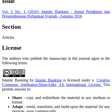
Issue
Vol. 2 No. 1 (2016): Islamic Banking : Jurnal Pemikiran dan
Pengembangan Perbankan Syariah - Agustus 2016
Section
Articles
License
The authors who publish the manuscript in this journal agree to the
following terms:
Islamic Banking by
Islamic Banking
is licensed under a
Creative
Commons Attribution-ShareAlike 4.0 International License
This
permits anyone to:
Share
- copy and redistribute the material in any medium or
format
Adapt
- remix, transform, and build upon the material for any
purpose, even commercially.