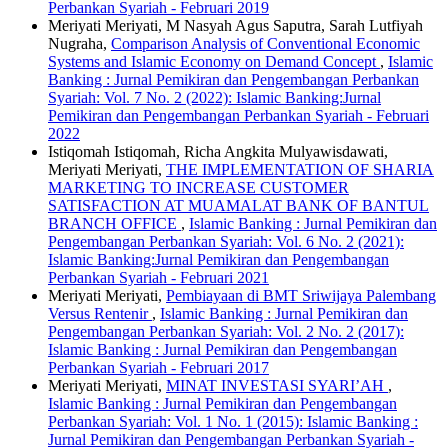
Perbankan Syariah - Februari 2019
Meriyati Meriyati, M Nasyah Agus Saputra, Sarah Lutfiyah
Nugraha,
Comparison Analysis of Conventional Economic
Systems and Islamic Economy on Demand Concept
,
Islamic
Banking : Jurnal Pemikiran dan Pengembangan Perbankan
Syariah: Vol. 7 No. 2 (2022): Islamic Banking:Jurnal
Pemikiran dan Pengembangan Perbankan Syariah - Februari
2022
Istiqomah Istiqomah, Richa Angkita Mulyawisdawati,
Meriyati Meriyati,
THE IMPLEMENTATION OF SHARIA
MARKETING TO INCREASE CUSTOMER
SATISFACTION AT MUAMALAT BANK OF BANTUL
BRANCH OFFICE
,
Islamic Banking : Jurnal Pemikiran dan
Pengembangan Perbankan Syariah: Vol. 6 No. 2 (2021):
Islamic Banking:Jurnal Pemikiran dan Pengembangan
Perbankan Syariah - Februari 2021
Meriyati Meriyati,
Pembiayaan di BMT Sriwijaya Palembang
Versus Rentenir
,
Islamic Banking : Jurnal Pemikiran dan
Pengembangan Perbankan Syariah: Vol. 2 No. 2 (2017):
Islamic Banking : Jurnal Pemikiran dan Pengembangan
Perbankan Syariah - Februari 2017
Meriyati Meriyati,
MINAT INVESTASI SYARI’AH
,
Islamic Banking : Jurnal Pemikiran dan Pengembangan
Perbankan Syariah: Vol. 1 No. 1 (2015): Islamic Banking :
Jurnal Pemikiran dan Pengembangan Perbankan Syariah -