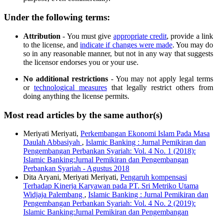
Under the following terms:
Attribution
- You must give
appropriate credit
, provide a link
to the license, and
indicate if changes were made
. You may do
so in any reasonable manner, but not in any way that suggests
the licensor endorses you or your use.
No additional restrictions
- You may not apply legal terms
or
technological measures
that legally restrict others from
doing anything the license permits.
Most read articles by the same author(s)
Meriyati Meriyati,
Perkembangan Ekonomi Islam Pada Masa
Daulah Abbasiyah
,
Islamic Banking : Jurnal Pemikiran dan
Pengembangan Perbankan Syariah: Vol. 4 No. 1 (2018):
Islamic Banking:Jurnal Pemikiran dan Pengembangan
Perbankan Syariah - Agustus 2018
Dita Aryani, Meriyati Meriyati,
Pengaruh kompensasi
Terhadap Kinerja Karyawan pada PT. Sri Metriko Utama
Widjaja Palembang
,
Islamic Banking : Jurnal Pemikiran dan
Pengembangan Perbankan Syariah: Vol. 4 No. 2 (2019):
Islamic Banking:Jurnal Pemikiran dan Pengembangan