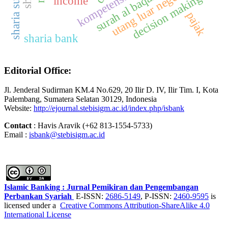
utang luar negeri
kompetensi
decision making
income
pajak
sharia bank
Editorial Office:
Jl. Jenderal Sudirman KM.4 No.629, 20 Ilir D. IV, Ilir Tim. I, Kota
Palembang, Sumatera Selatan 30129, Indonesia
Website:
http://ejournal.stebisigm.ac.id/index.php/isbank
Contact
: Havis Aravik (+62 813-1554-5733)
Email :
isbank@stebisigm.ac.id
Islamic Banking : Jurnal Pemikiran dan Pengembangan
Perbankan Syariah
E-ISSN:
2686-5149
, P-ISSN:
2460-9595
is
licensed under a
Creative Commons Attribution-ShareAlike 4.0
International License