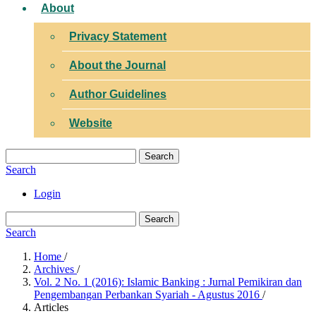
About
Privacy Statement
About the Journal
Author Guidelines
Website
Search
Search
Login
Search
Search
Home
/
Archives
/
Vol. 2 No. 1 (2016): Islamic Banking : Jurnal Pemikiran dan
Pengembangan Perbankan Syariah - Agustus 2016
/
Articles