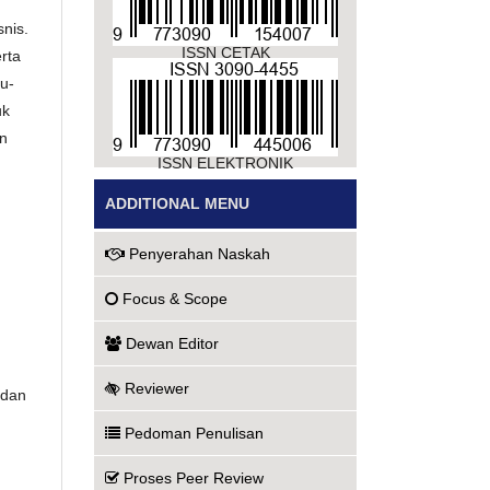
nis.
ISSN CETAK
rta
su-
uk
an
ISSN ELEKTRONIK
ADDITIONAL MENU
Penyerahan Naskah
Focus & Scope
Dewan Editor
Reviewer
 dan
Pedoman Penulisan
Proses Peer Review