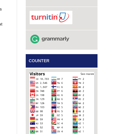
s
at
COUNTER