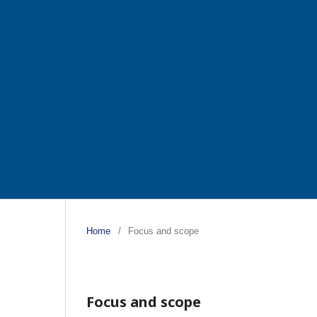
Home
/
Focus and scope
Focus and scope