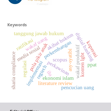
Keywords
tanggung jawab hukum
digital banking
akibat hukum
wakaf uang
ratifikasi
perkembangan
koperasi
pola pikir anak
wakaf produktif
media sosial
asy-syatibi
sharia compliance
konten lgbt
scopus
perkawinan
implementasi
regulasi
ppat
regtech
ilo
ekonomi islam
literature review
pencucian uang