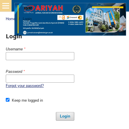
Home
/
Login
Login
Username
*
Password
*
Forgot your password?
Keep me logged in
Login