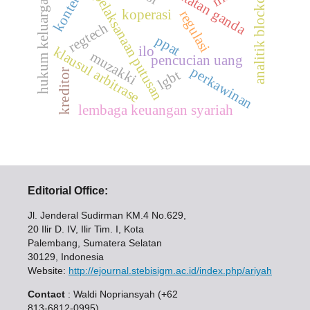
konten lgbt
analitik blockchain
pencatatan ganda
pelaksanaan putusan
hukum keluarga
koperasi
regulasi
regtech
ppat
klausul arbitrase
ilo
muzakki
pencucian uang
perkawinan
lgbt
kreditor
lembaga keuangan syariah
Editorial Office:
Jl. Jenderal Sudirman KM.4 No.629,
20 Ilir D. IV, Ilir Tim. I, Kota
Palembang, Sumatera Selatan
30129, Indonesia
Website:
http://ejournal.stebisigm.ac.id/index.php/ariyah
Contact
: Waldi Nopriansyah (+62
813-6812-0995)