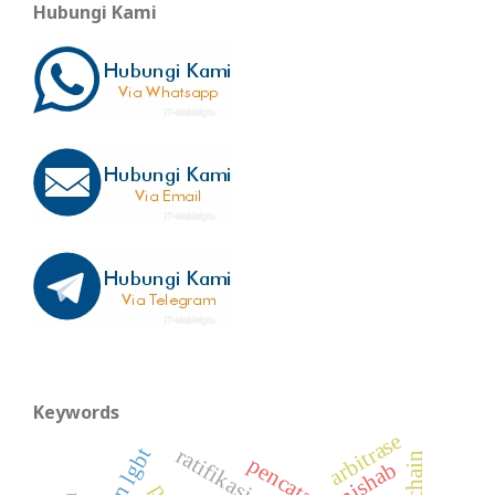
Hubungi Kami
Keywords
arbitrase
ratifikasi
nishab