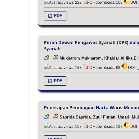
Abstract views: 222
PDF downloads: 108
DOI 
PDF
Peran Dewan Pengawas Syariah (DPS) da
Syariah
Mukharom Mukharom, Khaidar Alifika El
Abstract views: 187
PDF downloads: 63
DOI :
PDF
Penerapan Pembagian Harta Waris Menur
Saprida Saprida, Zuul Fitriani Umari, Mu
Abstract views: 108
PDF downloads: 197
DOI 