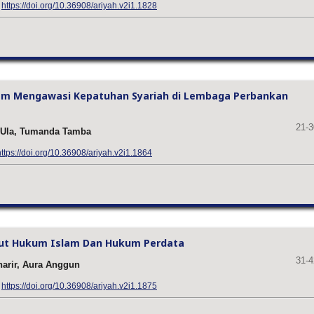
:
https://doi.org/10.36908/ariyah.v2i1.1828
lam Mengawasi Kepatuhan Syariah di Lembaga Perbankan
21-3
 Ula, Tumanda Tamba
https://doi.org/10.36908/ariyah.v2i1.1864
ut Hukum Islam Dan Hukum Perdata
31-4
harir, Aura Anggun
:
https://doi.org/10.36908/ariyah.v2i1.1875