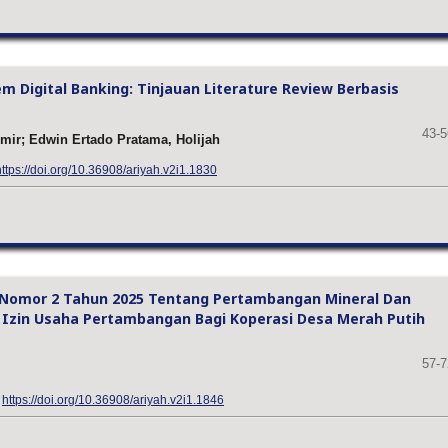
 Digital Banking: Tinjauan Literature Review Berbasis
43-5
ir; Edwin Ertado Pratama, Holijah
https://doi.org/10.36908/ariyah.v2i1.1830
g Nomor 2 Tahun 2025 Tentang Pertambangan Mineral Dan
Izin Usaha Pertambangan Bagi Koperasi Desa Merah Putih
57-7
:
https://doi.org/10.36908/ariyah.v2i1.1846