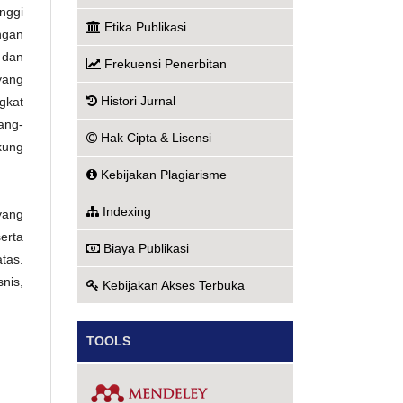
nggi
Etika Publikasi
ngan
 dan
Frekuensi Penerbitan
yang
Histori Jurnal
gkat
ang-
Hak Cipta & Lisensi
kung
Kebijakan Plagiarisme
Indexing
yang
erta
Biaya Publikasi
tas.
nis,
Kebijakan Akses Terbuka
TOOLS