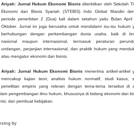
Ariyah: Jurnal Hukum Ekonomi Bisnis
diterbitkan oleh Sekolah Ti
Ekonomi dan Bisnis Syariah (STEBIS) Indo Global Mandiri de
periode penerbitan 2 (Dua) kali dalam setahun yaitu Bulan April
Oktober. Jurnal ini juga berusaha untuk mendalami isu-isu hukum 
berhubungan dengan perkembangan dunia usaha, baik di tin
nasional maupun internasional, termasuk peraturan perund
undangan, perjanjian internasional, dan praktik hukum yang mendu
atau mengatur ekonomi dan bisnis.
Ariyah: Jurnal Hukum Ekonomi Bisnis
menerima artikel-artikel 
mencakup kajian teori, analisis hukum normatif, studi kasus, s
penelitian empiris yang relevan dengan tema-tema tersebut di a
 dalam pengembangan ilmu hukum, khususnya di bidang ekonomi dan bis
misi, dan pembuat kebijakan.
exing by