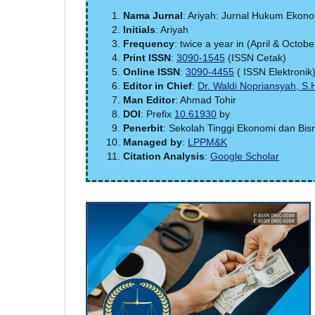
Nama Jurnal
: Ariyah: Jurnal Hukum Ekono
Initials
: Ariyah
Frequency
: twice a year in (April & Octob
Print ISSN
:
3090-1545
(ISSN Cetak)
Online ISSN
:
3090-4455
( ISSN Elektronik
Editor in Chief
:
Dr. Waldi Nopriansyah, S.H
Man Editor
: Ahmad Tohir
DOI
: Prefix
10.61930
by
Penerbit
: Sekolah Tinggi Ekonomi dan Bisn
Managed by
:
LPPM&K
Citation Analysis
:
Google Scholar