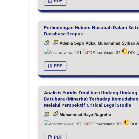
PDF
Perlindungan Hukum Nasabah Dalam Sistem
Database Scopus
Adenia Sepri Atika, Muhammad Syihab Am
Abstract views: 101
PDF downloads: 37
DOI :
PDF
Analisis Yuridis Implikasi Undang-Undan
Batubara (Minerba) Terhadap Kemudahan 
Melalui Perspektif Critical Legal Studie
Muhammad Bayu Nugroho
Abstract views: 162
PDF downloads: 309
DOI 
PDF