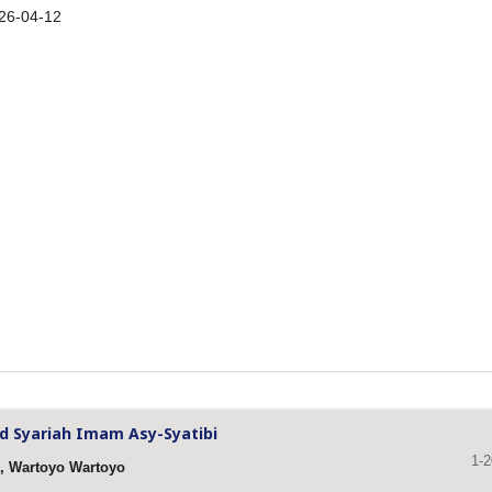
26-04-12
d Syariah Imam Asy-Syatibi
1-2
h, Wartoyo Wartoyo