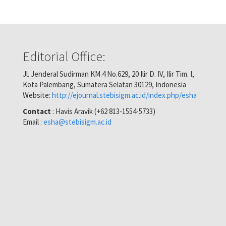
Editorial Office:
Jl. Jenderal Sudirman KM.4 No.629, 20 Ilir D. IV, Ilir Tim. I,
Kota Palembang, Sumatera Selatan 30129, Indonesia
Website:
http://ejournal.stebisigm.ac.id/index.php/esha
Contact
: Havis Aravik (+62 813-1554-5733)
Email :
esha@stebisigm.ac.id