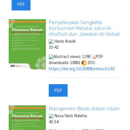
PDF
Penyelesaian Sengketa
Konsumen Melalui Jalur Al-
shulhuh dan Jawatan Al-hisbah
Havis Aravik
33-42
Abstract views: 1198
PDF
downloads: 10861
DOI :
https://doi.org/10.36908/esha.v1i2.82
PDF
Manajemen Bisnis dalam Islam
Nova Yanti Maleha
43-54