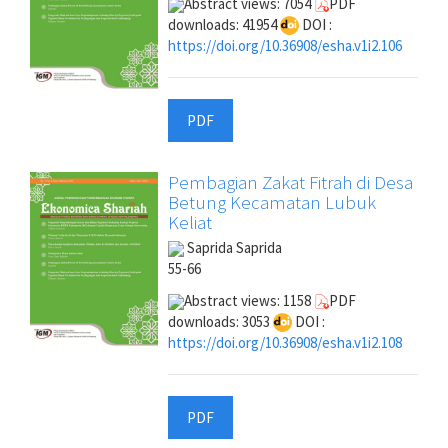
Abstract views: 7054
PDF
downloads: 41954
DOI :
https://doi.org/10.36908/esha.v1i2.106
PDF
Pembagian Zakat Fitrah di Desa
Betung Kecamatan Lubuk
Keliat
Saprida Saprida
55-66
Abstract views: 1158
PDF
downloads: 3053
DOI :
https://doi.org/10.36908/esha.v1i2.108
PDF