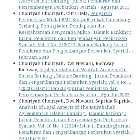
(2015): Islamic Banking : Jurnal Pemikiran dan
Pengembangan Perbankan Syariah - Agustus 2015
Choiriyah Choiriyah, Citra Dela,
Pengaruh
Pembiayaan Modal BMT Surya Barokah Palembang
Terhadap Peningkatan Pendapatan dan
Kesejahteraan Pengusaha Mikro
,
Islamic Banking :
Jurnal Pemikiran dan Pengembangan Perbankan
Syariah: Vol. 4 No. 2 (2019): Islamic Banking:Jurnal
Pemikiran dan Pengembangan Perbankan Syariah -
Februari 2019
Choiriyah Choiriyah, Dwi Noviani, Richway
Richway,
Implementation of Wadi'ah Academic In
Sharia Banking
,
Islamic Banking : Jurnal Pemikiran
dan Pengembangan Perbankan Syariah: Vol. 9 No. 1
(2023): Islamic Banking:Jurnal Pemikiran dan
Pengembangan Perbankan Syariah - Agustus 2023
Choiriyah Choiriyah, Dwi Noviani, Saprida Saprida,
Analysis of Legal Aspects of The Murabahah
Agreement In Islamic Banking
,
Islamic Banking :
Jurnal Pemikiran dan Pengembangan Perbankan
Syariah: Vol. 10 No. 1 (2024): Islamic Banking:Jurnal
Pemikiran dan Pengembangan Perbankan Syariah -
Agustus 2024