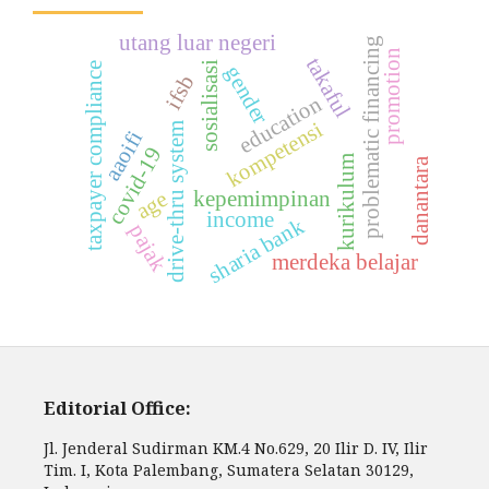
utang luar negeri
problematic financing
promotion
takaful
sosialisasi
taxpayer compliance
gender
ifsb
education
kompetensi
drive-thru system
aaoifi
covid-19
kurikulum
danantara
kepemimpinan
age
income
sharia bank
pajak
merdeka belajar
Editorial Office:
Jl. Jenderal Sudirman KM.4 No.629, 20 Ilir D. IV, Ilir
Tim. I, Kota Palembang, Sumatera Selatan 30129,