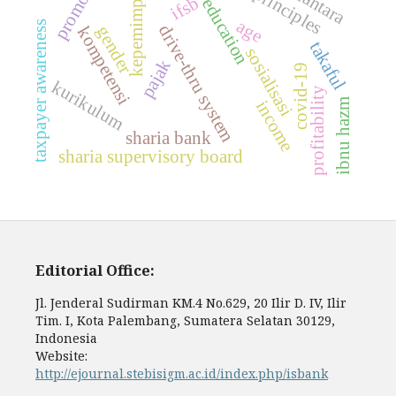
promotion
kepemimpinan
danantara
ifsb
education
age
taxpayer awareness
drive-thru system
gender
kompetensi
takaful
sosialisasi
pajak
covid-19
kurikulum
profitability
ibnu hazm
income
sharia bank
sharia supervisory board
Editorial Office:
Jl. Jenderal Sudirman KM.4 No.629, 20 Ilir D. IV, Ilir
Tim. I, Kota Palembang, Sumatera Selatan 30129,
Indonesia
Website:
http://ejournal.stebisigm.ac.id/index.php/isbank