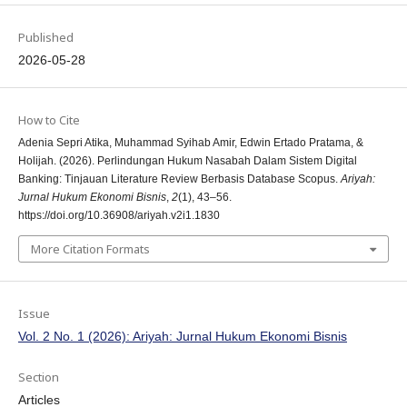
Published
2026-05-28
How to Cite
Adenia Sepri Atika, Muhammad Syihab Amir, Edwin Ertado Pratama, &
Holijah. (2026). Perlindungan Hukum Nasabah Dalam Sistem Digital
Banking: Tinjauan Literature Review Berbasis Database Scopus.
Ariyah:
Jurnal Hukum Ekonomi Bisnis
,
2
(1), 43–56.
https://doi.org/10.36908/ariyah.v2i1.1830
More Citation Formats
Issue
Vol. 2 No. 1 (2026): Ariyah: Jurnal Hukum Ekonomi Bisnis
Section
Articles