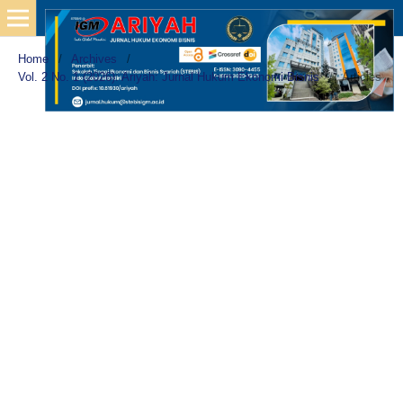
Home
/
Archives
/
Vol. 2 No. 1 (2026): Ariyah: Jurnal Hukum Ekonomi Bisnis
/
Articles