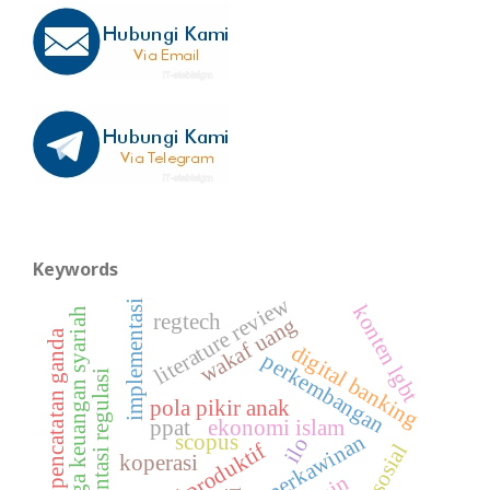
Keywords
literature review
implementasi
konten lgbt
lembaga keuangan syariah
regtech
wakaf uang
pencatatan ganda
digital banking
perkembangan
fragmentasi regulasi
pola pikir anak
ppat
ekonomi islam
perkawinan
scopus
ilo
wakaf produktif
koperasi