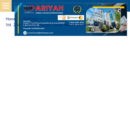
Home
/
Archives
/
Vol. 2 No. 1 (2026): Ariyah: Jurnal Hukum Ekonomi Bisnis
/
Articles